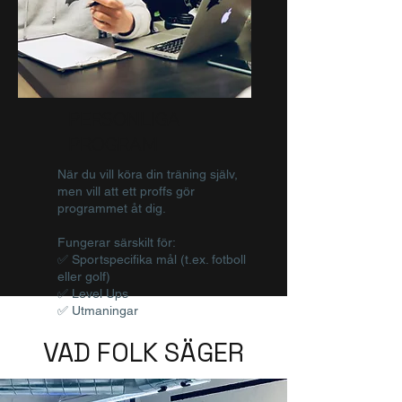
PERSONLIGA
PROGRAM
När du vill köra din träning själv,
men vill att ett proffs gör
programmet åt dig.
Fungerar särskilt för:
✅ Sportspecifika mål (t.ex. fotboll
eller golf)
✅ Level Ups
✅ Utmaningar
VAD FOLK SÄGER