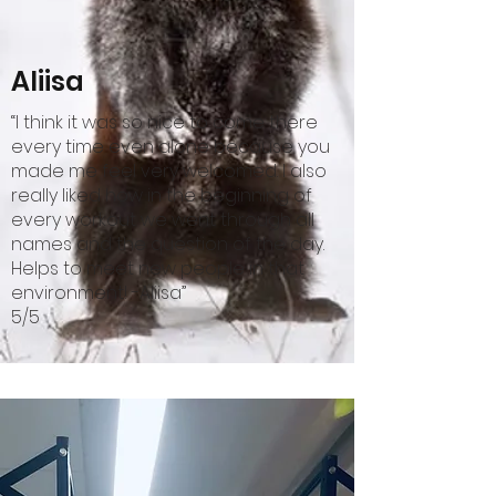
Aliisa
“I think it was so nice to come there
every time even alone because you
made me feel very welcomed. I also
really liked how in the beginning of
every workout we went through all
names and the question of the day.
Helps to meet new people in that
environment! -Aliisa”
5/5