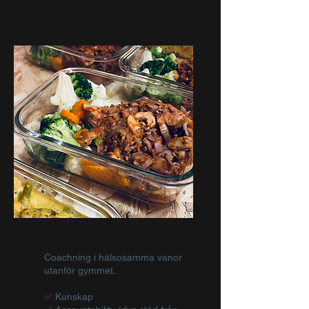
KOSTHÅLLNING
Coachning i hälsosamma vanor
utanför gymmet.
✅ Kunskap