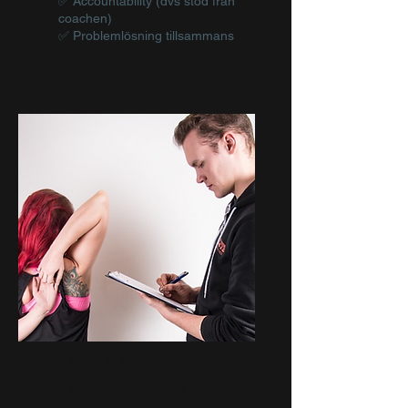
✅ Accountability (dvs stöd från
coachen)
✅ Problemlösning tillsammans
FULL BODY
ASSESSMENT