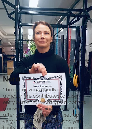
Nora
“The gym is very friendly and the
atmosphere contributes to a low
entry barrier for working out, both as
a new person coming to training or
after a possible break. The set-up is
very inclusive for all levels and you
feel very welcomed to practice and