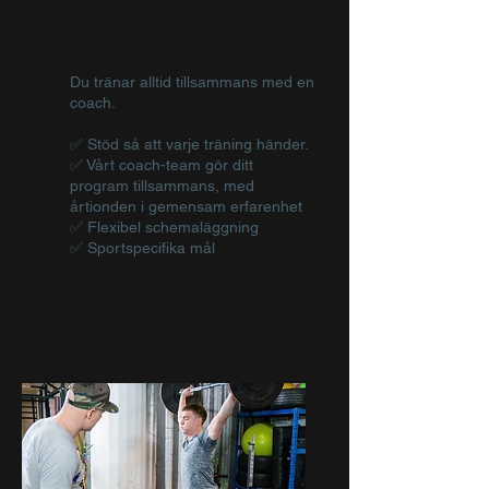
PERSONLIG
TRÄNING
Du tränar alltid tillsammans med en
coach.
✅ Stöd så att varje träning händer.
✅ Vårt coach-team gör ditt
program tillsammans, med
årtionden i gemensam erfarenhet
✅ Flexibel schemaläggning
✅ Sportspecifika mål