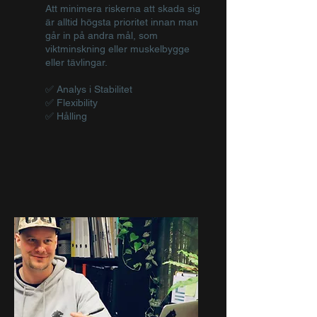
Att minimera riskerna att skada sig
är alltid högsta prioritet innan man
går in på andra mål, som
viktminskning eller muskelbygge
eller tävlingar.
✅ Analys i Stabilitet
✅ Flexibility
✅ Hålling