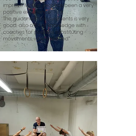
improve. My first year has been a very
positive experience
The guidance to movements is very
good; also a lot of knowledge with
coaches for possible substituting
movements, when needed.”