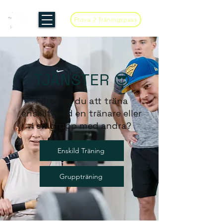
Prova 2 Träningspass
TJÄNSTER 😎
Föredrar du att träna
enskilt med en tränare eller
i en grupp med andra?
Enskild Träning
Gruppträning