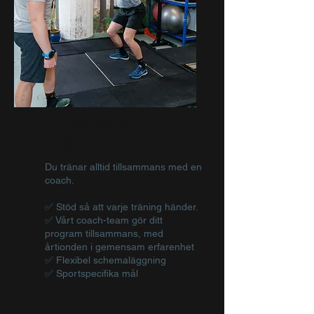
PERSONLIG
TRÄNING
Du tränar alltid tillsammans med en
coach.
✅ Stöd så att varje träning händer.
✅ Vårt coach-team gör ditt
program tillsammans, med
årtionden i gemensam erfarenhet
✅ Flexibel schemaläggning
✅ Sportspecifika mål