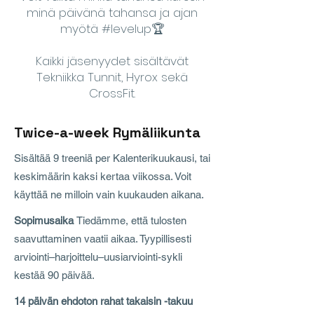
minä päivänä tahansa ja ajan
myötä #levelup🏆
Kaikki jäsenyydet sisältävät
Tekniikka Tunnit, Hyrox sekä
CrossFit.
Twice-a-week Rymäliikunta
Sisältää 9 treeniä per Kalenterikuukausi, tai
keskimäärin kaksi kertaa viikossa. Voit
käyttää ne milloin vain kuukauden aikana.
Sopimusaika
Tiedämme, että tulosten
saavuttaminen vaatii aikaa. Tyypillisesti
arviointi–harjoittelu–uusiarviointi-sykli
kestää 90 päivää.
14 päivän ehdoton rahat takaisin -takuu