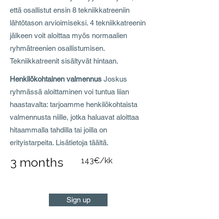
että osallistut ensin 8 tekniikkatreeniin
lähtötason arvioimiseksi. 4 tekniikkatreenin
jälkeen voit aloittaa myös normaalien
ryhmätreenien osallistumisen.
Tekniikkatreenit sisältyvät hintaan.
Henkilökohtainen valmennus
Joskus
ryhmässä aloittaminen voi tuntua liian
haastavalta: tarjoamme henkilökohtaista
valmennusta niille, jotka haluavat aloittaa
hitaammalla tahdilla tai joilla on
erityistarpeita. Lisätietoja täältä.
3 months
143€/kk
Sign up