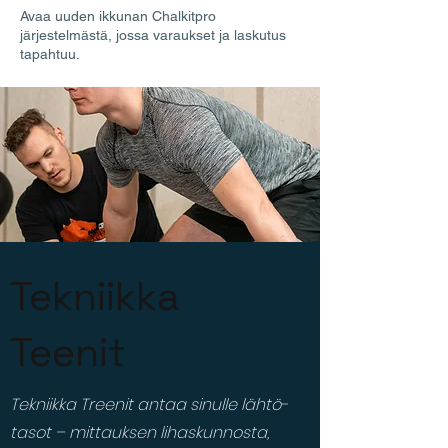
Avaa uuden ikkunan Chalkitpro
järjestelmästä, jossa varaukset ja laskutus
tapahtuu.
Tekniikka
Teenit
Tekniikka Treenit antaa sinulle lähtö-
tasot – mittauksen lihaskunnosta,