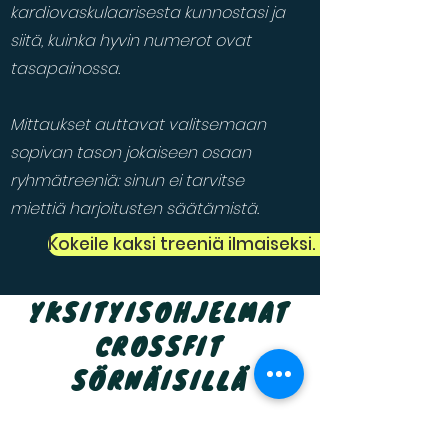
kardiovaskulaarisesta kunnostasi ja
siitä, kuinka hyvin numerot ovat
tasapainossa.
Mittaukset auttavat valitsemaan
sopivan tason jokaiseen osaan
ryhmätreeniä: sinun ei tarvitse
miettiä harjoitusten säätämistä.
Kokeile kaksi treeniä ilmaiseksi. Et sitoudu mi
YKSITYISOHJELMAT
CROSSFIT
SÖRNÄISILLÄ
SINUN TREENISI suunnitellaan kahden