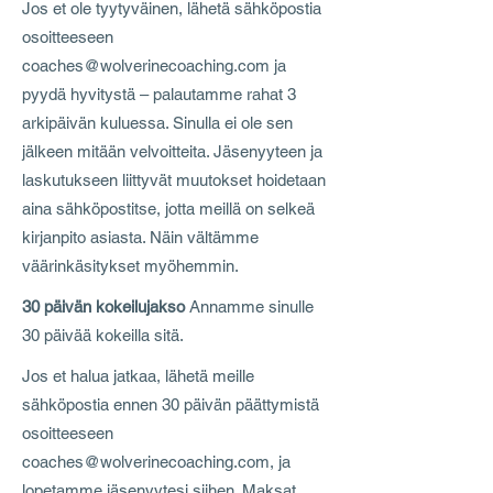
Jos et ole tyytyväinen, lähetä sähköpostia
osoitteeseen
coaches@wolverinecoaching.com
ja
pyydä hyvitystä – palautamme rahat 3
arkipäivän kuluessa. Sinulla ei ole sen
jälkeen mitään velvoitteita. Jäsenyyteen ja
laskutukseen liittyvät muutokset hoidetaan
aina sähköpostitse, jotta meillä on selkeä
kirjanpito asiasta. Näin vältämme
väärinkäsitykset myöhemmin.
30 päivän kokeilujakso
Annamme sinulle
30 päivää kokeilla sitä.
Jos et halua jatkaa, lähetä meille
sähköpostia ennen 30 päivän päättymistä
osoitteeseen
coaches@wolverinecoaching.com
, ja
lopetamme jäsenyytesi siihen. Maksat