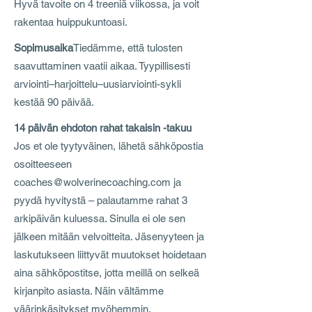
Hyvä tavoite on 4 treeniä viikossa, ja voit
rakentaa huippukuntoasi.
Sopimusaika
Tiedämme, että tulosten
saavuttaminen vaatii aikaa. Tyypillisesti
arviointi–harjoittelu–uusiarviointi-sykli
kestää 90 päivää.
14 päivän ehdoton rahat takaisin -takuu
Jos et ole tyytyväinen, lähetä sähköpostia
osoitteeseen
coaches@wolverinecoaching.com
ja
pyydä hyvitystä – palautamme rahat 3
arkipäivän kuluessa. Sinulla ei ole sen
jälkeen mitään velvoitteita. Jäsenyyteen ja
laskutukseen liittyvät muutokset hoidetaan
aina sähköpostitse, jotta meillä on selkeä
kirjanpito asiasta. Näin vältämme
väärinkäsitykset myöhemmin.