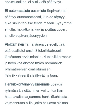
sopimusaikasi ei olisi vielä päättynyt.
Ei automaattista uusimista
Sopimuksesi
päättyy automaattisesti, kun se täyttyy,
eikä sinun tarvitse tehdä mitään. Kysymme
sinulta, haluatko jatkaa ja aloittaa uuden,
sinulle sopivan jäsenyyden.
Aloittaminen
Tämä jäsenyys edellyttää,
että osallistut ensin 8 tekniikkatreeniin
lähtötason arvioimiseksi. 4 tekniikkatreenin
jälkeen voit aloittaa myös normaalien
ryhmätreenien osallistumisen.
Tekniikkatreenit sisältyvät hintaan.
Henkilökohtainen valmennus
Joskus
ryhmässä aloittaminen voi tuntua liian
haastavalta: tarjoamme henkilökohtaista
valmennusta niille, jotka haluavat aloittaa