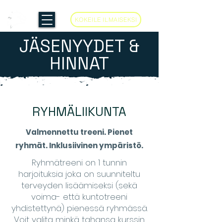
KOKEILE ILMAISEKSI
JÄSENYYDET &
HINNAT
RYHMÄLIIKUNTA
Valmennettu treeni. Pienet
ryhmät. Inklusiivinen ympäristö.
Ryhmätreeni on 1 tunnin
harjoituksia joka on suunniteltu
terveyden lisäämiseksi (sekä
voima- että kuntotreeni
yhdistettynä) pienessä ryhmässä.
Voit valita minkä tahansa kurssin