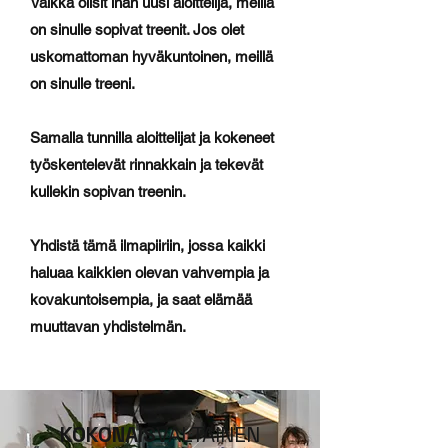
Vaikka olisit ihan uusi aloittelija, meillä
on sinulle sopivat treenit. Jos olet
uskomattoman hyväkuntoinen, meillä
on sinulle treeni.
Samalla tunnilla aloittelijat ja kokeneet
työskentelevät rinnakkain ja tekevät
kullekin sopivan treenin.
Yhdistä tämä ilmapiiriin, jossa kaikki
haluaa kaikkien olevan vahvempia ja
kovakuntoisempia, ja saat elämää
muuttavan yhdistelmän.
KOKONAIS
VALTAINEN