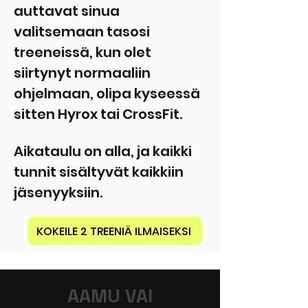
auttavat sinua
valitsemaan tasosi
treeneissä, kun olet
siirtynyt normaaliin
ohjelmaan, olipa kyseessä
sitten Hyrox tai CrossFit.
Aikataulu on alla, ja kaikki
tunnit sisältyvät kaikkiin
jäsenyyksiin.
KOKEILE 2 TREENIÄ ILMAISEKSI
AAMU VAI