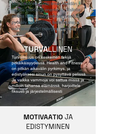
Monipuolinen kunto antaa meidän
nauttia elämästä enemmän. Valloita
asioita ilman treenaamista (vaellus,
pyöräily, leikkiminen lasten kanssa,
vain enemmän energiaa elämään)
TURVA
LLINEN
Turvallisuus on keskeinen tekijä
pitkäikäisyydessä. Health and Fitness
on pitkän aikavälin pyrkimys, ja
edistyäksesi sinun on pysyttävä pelissä.
Ja vaikka vammoja voi sattua missä ja
milloin tahansa elämässä, harjoittele
fiksusti ja järjestelmällisesti
MOTIVAATIO
JA
EDISTYMINEN