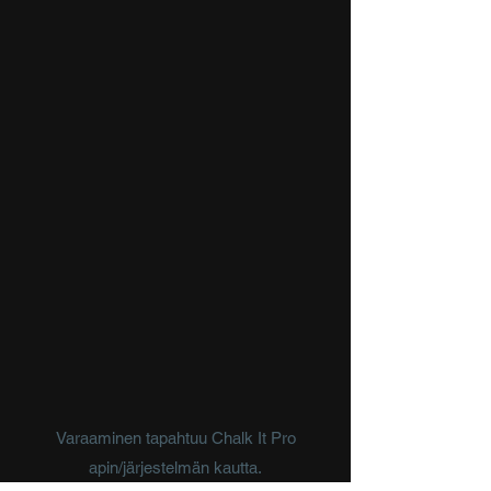
Varaaminen tapahtuu Chalk It Pro
apin/järjestelmän kautta.