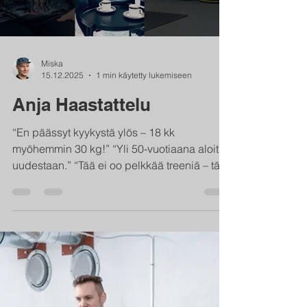
kehon liikkeistä vaa
Miska
15.12.2025
1 min käytetty lukemiseen
Anja Haastattelu
“En päässyt kyykystä ylös – 18 kk
myöhemmin 30 kg!” “Yli 50-vuotiaana aloitin
uudestaan.” “Tää ei oo pelkkää treeniä – tää
on mielenterveyttä.” “Mä tajusin yks päivä,
etten pääse kyykystä ylös. Portaat sattui.
Aamuisin olin jäykkä kuin 80-vuotias…
Silloin tiesin, että jotain on pakko muuttaa.”
1. TAUSTA Ei juurikaan treenitaustaa Oli
kerran PT, jäi elämän kriisien vuoksi
“Unohdin itseni hoitamisen… mikä oli
tyhmää. Niin ei pitäisi tehdä.” Tuli