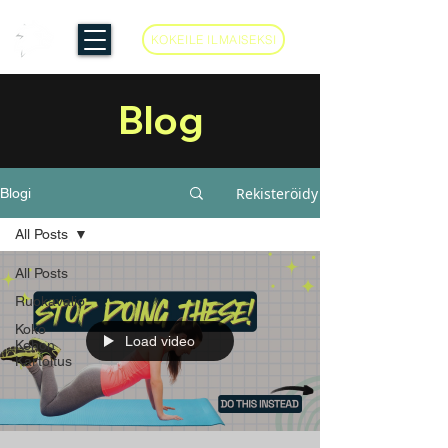
KOKEILE ILMAISEKSI
Blog
Rekisteröidy
Blogi
All Posts
All Posts
Ruokavalio
Koko
Load video
Kehon
Kartoitus