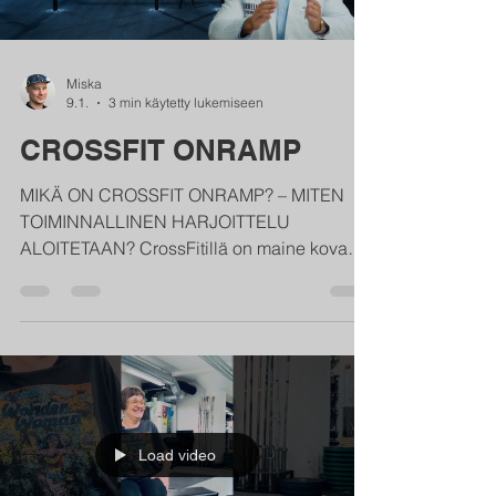
Miska
9.1.
3 min käytetty lukemiseen
CROSSFIT ONRAMP
MIKÄ ON CROSSFIT ONRAMP? – MITEN
TOIMINNALLINEN HARJOITTELU
ALOITETAAN? CrossFitillä on maine kovana
ja intensiivisenä treenimuotona – jopa
vaarallisena. Tutkimusten mukaan se ei
kuitenkaan aiheuta enempää
loukkaantumisia kuin muutkaan urheilulajit
tai liikuntamuodot (viitteet alhaalla, sekä
YouTube-video , joka suppeuttaa muutaman
tieteellisen katsauksen). Toiminnallisessa
Load video
harjoittelussa on paljon uusia liikkeitä.
Suurin osa viikoittain tekemistämme koko