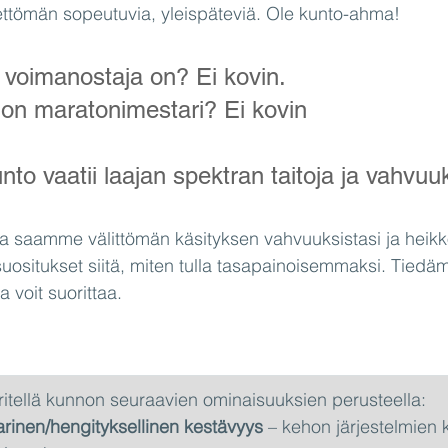
ettömän sopeutuvia, yleispäteviä. Ole kunto-ahma!
voimanostaja on? Ei kovin.
on maratonimestari? Ei kovin
nto vaatii laajan spektran taitoja ja vahvuu
la saamme välittömän käsityksen vahvuuksistasi ja heikko
situkset siitä, miten tulla tasapainoisemmaksi. Tiedäm
a voit suorittaa.
ellä kunnon seuraavien ominaisuuksien perusteella:
rinen/hengityksellinen kestävyys
 – kehon järjestelmien 