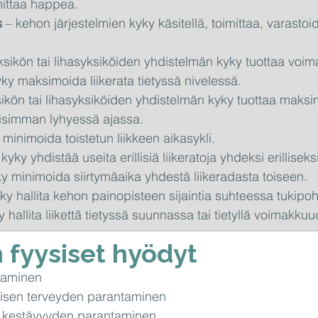
imittaa happea.
s
 – kehon järjestelmien kyky käsitellä, toimittaa, varastoi
yksikön tai lihasyksiköiden yhdistelmän kyky tuottaa voim
yky maksimoida liikerata tietyssä nivelessä.
sikön tai lihasyksiköiden yhdistelmän kyky tuottaa maksi
isimman lyhyessä ajassa.
 minimoida toistetun liikkeen aikasykli.
 kyky yhdistää useita erillisiä liikeratoja yhdeksi erilliseksi
ky minimoida siirtymäaika yhdestä liikeradasta toiseen.
yky hallita kehon painopisteen sijaintia suhteessa tukipo
y hallita liikettä tietyssä suunnassa tai tietyllä voimakkuu
n fyysiset hyödyt
taminen
isen terveyden parantaminen
n kestävyyden parantaminen