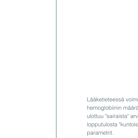
Lääketieteessä voimme
hemoglobiinin määrä,
ulottuu "sairaista" ar
lopputulosta "kuntois
parametrit.