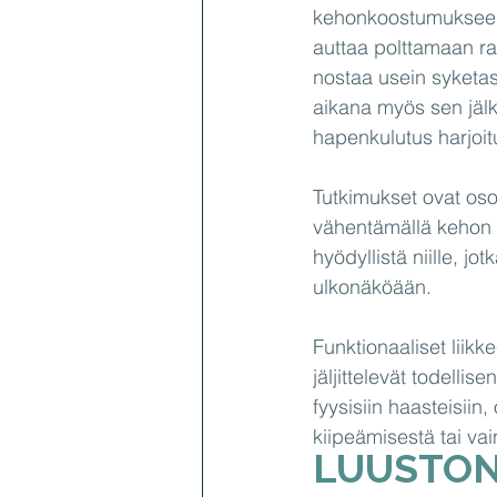
kehonkoostumukseen. 
auttaa polttamaan ra
nostaa usein syketas
aikana myös sen jälke
hapenkulutus harjoi
Tutkimukset ovat oso
vähentämällä kehon r
hyödyllistä niille, j
ulkonäköään.
Funktionaaliset liikke
jäljittelevät todellis
fyysisiin haasteisiin
kiipeämisestä tai va
LUUSTON