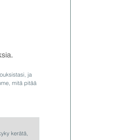
ksia.
uksistasi, ja 
me, mitä pitää 
kyky kerätä, 