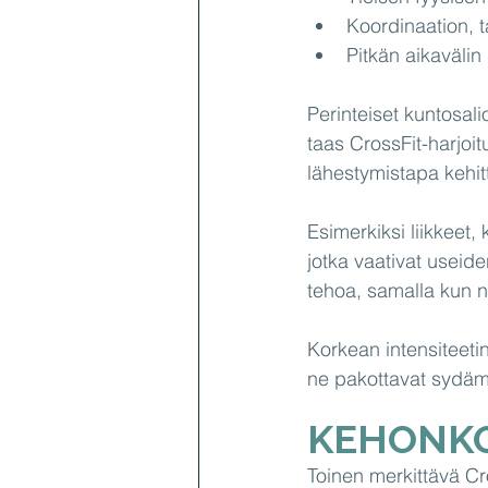
Koordinaation, 
Pitkän aikaväli
Perinteiset kuntosali
taas CrossFit-harjoit
lähestymistapa kehit
Esimerkiksi liikkeet,
jotka vaativat useide
tehoa, samalla kun n
Korkean intensiteetin
ne pakottavat sydä
KEHONK
Toinen merkittävä Cr