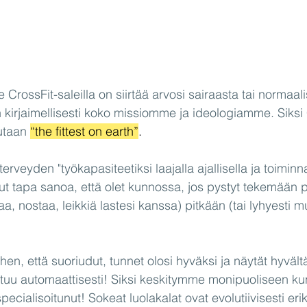
rossFit-saleilla on siirtää arvosi sairaasta tai normaalis
 kirjaimellisesti koko missiomme ja ideologiamme. Siksi
sutaan
“the fittest on earth”
.
erveyden "työkapasiteetiksi laajalla ajallisella ja toiminnal
ut tapa sanoa, että olet kunnossa, jos pystyt tekemään pa
aa, nostaa, leikkiä lastesi kanssa) pitkään (tai lyhyesti m
hen, että suoriudut, tunnet olosi hyväksi ja näytät hyväl
tuu automaattisesti! Siksi keskitymme monipuoliseen ku
pecialisoitunut! Sokeat luolakalat ovat evolutiivisesti eri