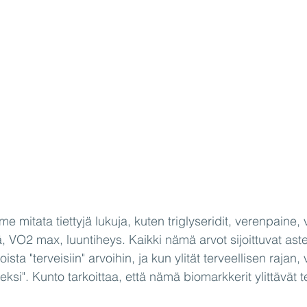
 mitata tiettyjä lukuja, kuten triglyseridit, verenpaine, 
 VO2 max, luuntiheys. Kaikki nämä arvot sijoittuvat astei
voista "terveisiin" arvoihin, ja kun ylität terveellisen raja
eksi". Kunto tarkoittaa, että nämä biomarkkerit ylittävät te