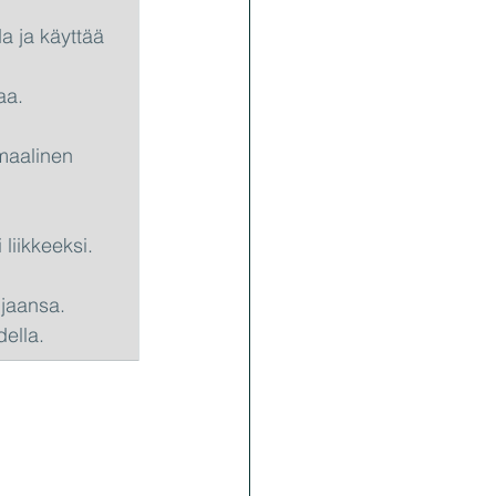
da ja käyttää 
aa.
maalinen 
 liikkeeksi.
hjaansa.
della.