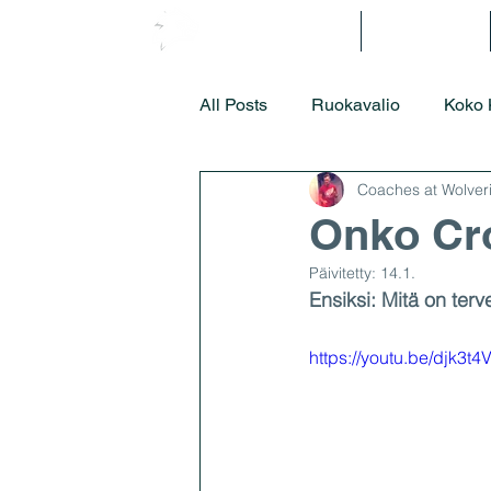
Metodologia
Aloita tästä
All Posts
Ruokavalio
Koko 
Coaches at Wolver
Onko Cro
Päivitetty:
14.1.
Ensiksi: Mitä on terv
https://youtu.be/djk