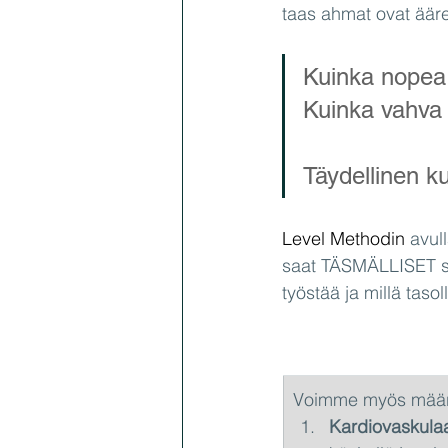
taas ahmat ovat äär
Kuinka nopea 
Kuinka vahva 
Täydellinen ku
Level Methodin 
avul
saat TÄSMÄLLISET suo
työstää ja millä tasoll
Voimme myös määrit
Kardiovaskulaa