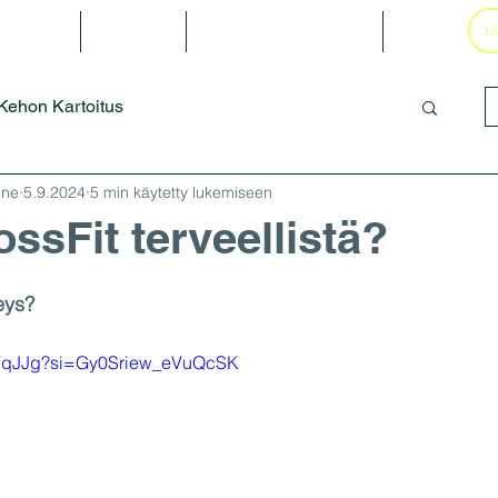
Blog
Galleria
Varaukset & Drop-In
More
K
Kehon Kartoitus
ine
5.9.2024
5 min käytetty lukemiseen
ssFit terveellistä?
eys?
3t4VqJJg?si=Gy0Sriew_eVuQcSK