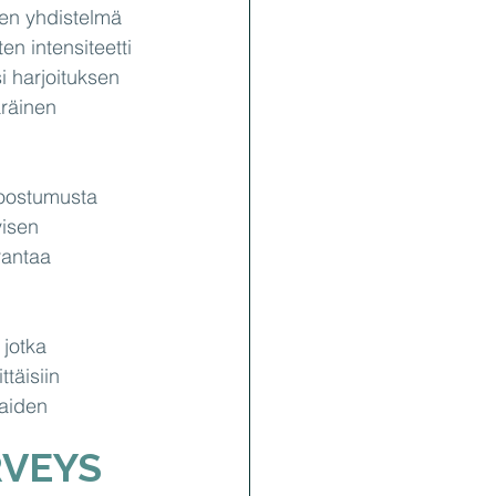
ien yhdistelmä 
n intensiteetti 
 harjoituksen 
äräinen 
koostumusta 
isen 
rantaa 
 jotka 
täisiin 
taiden 
RVEYS