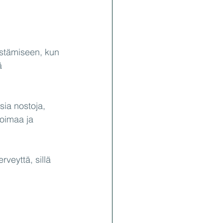
istämiseen, kun 
ä 
sia nostoja, 
voimaa ja 
veyttä, sillä 