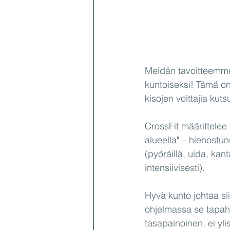
Meidän tavoitteemme C
kuntoiseksi! Tämä on
kisojen voittajia kut
CrossFit määrittelee t
alueella" – hienostun
(pyöräillä, uida, kant
intensiivisesti).
Hyvä kunto johtaa sii
ohjelmassa se tapah
tasapainoinen, ei ylis