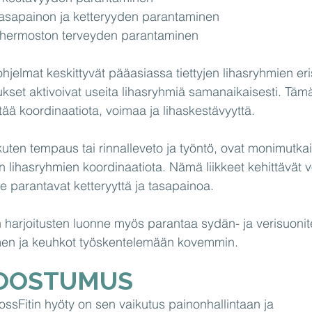
tasapainon ja ketteryyden parantaminen
n hermoston terveyden parantaminen
ohjelmat keskittyvät pääasiassa tiettyjen lihasryhmien er
ukset aktivoivat useita lihasryhmiä samanaikaisesti. Täm
tää koordinaatiota, voimaa ja lihaskestävyyttä.
 kuten tempaus tai rinnalleveto ja työntö, ovat monimutkai
n lihasryhmien koordinaatiota. Nämä liikkeet kehittävät 
e parantavat ketteryyttä ja tasapainoa.
 harjoitusten luonne myös parantaa sydän- ja verisuoniter
men ja keuhkot työskentelemään kovemmin.
OOSTUMUS
ossFitin hyöty on sen vaikutus painonhallintaan ja 