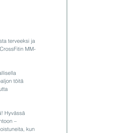
ta terveeksi ja 
 CrossFitin MM-
lisella 
ljon töitä 
utta 
tä! Hyvässä 
ntoon – 
koistuneita, kun 