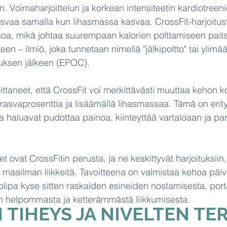
Voimaharjoittelun ja korkean intensiteetin kardiotreen
svaa samalla kun lihasmassa kasvaa. CrossFit-harjoituste
oa, mikä johtaa suurempaan kalorien polttamiseen paitsi
en – ilmiö, joka tunnetaan nimellä "jälkipoltto" tai ylimä
tuksen jälkeen (EPOC).
ittaneet, että CrossFit voi merkittävästi muuttaa kehon 
asvaprosenttia ja lisäämällä lihasmassaa. Tämä on erity
otka haluavat pudottaa painoa, kiinteyttää vartaloaan ja pa
et ovat CrossFitin perusta, ja ne keskittyvät harjoituksiin,
en maailman liikkeitä. Tavoitteena on valmistaa kehoa päivit
, olipa kyse sitten raskaiden esineiden nostamisesta, por
in helpommasta ja ketterämmästä liikkumisesta.
 TIHEYS JA NIVELTEN TE