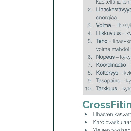
käsitellä ja to
Lihaskestävyy
energiaa.
Voima
 – lihas
Liikkuvuus
 – k
Teho
 – lihasyk
voima mahdoll
Nopeus
 – kyky
Koordinaatio
 –
Ketteryys
 – ky
Tasapaino
 – k
Tarkkuus
 – kyk
CrossFiti
Lihasten kasvat
Kardiovaskulaar
Yleisen fyysise