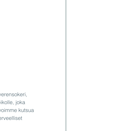
verensokeri, 
kolle, joka 
n, voimme kutsua 
rveelliset 